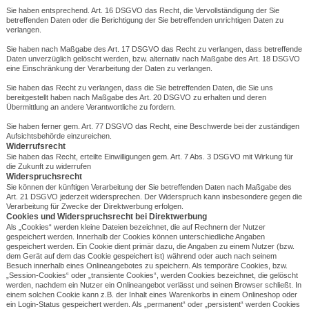
Sie haben entsprechend. Art. 16 DSGVO das Recht, die Vervollständigung der Sie
betreffenden Daten oder die Berichtigung der Sie betreffenden unrichtigen Daten zu
verlangen.
Sie haben nach Maßgabe des Art. 17 DSGVO das Recht zu verlangen, dass betreffende
Daten unverzüglich gelöscht werden, bzw. alternativ nach Maßgabe des Art. 18 DSGVO
eine Einschränkung der Verarbeitung der Daten zu verlangen.
Sie haben das Recht zu verlangen, dass die Sie betreffenden Daten, die Sie uns
bereitgestellt haben nach Maßgabe des Art. 20 DSGVO zu erhalten und deren
Übermittlung an andere Verantwortliche zu fordern.
Sie haben ferner gem. Art. 77 DSGVO das Recht, eine Beschwerde bei der zuständigen
Aufsichtsbehörde einzureichen.
Widerrufsrecht
Sie haben das Recht, erteilte Einwilligungen gem. Art. 7 Abs. 3 DSGVO mit Wirkung für
die Zukunft zu widerrufen
Widerspruchsrecht
Sie können der künftigen Verarbeitung der Sie betreffenden Daten nach Maßgabe des
Art. 21 DSGVO jederzeit widersprechen. Der Widerspruch kann insbesondere gegen die
Verarbeitung für Zwecke der Direktwerbung erfolgen.
Cookies und Widerspruchsrecht bei Direktwerbung
Als „Cookies“ werden kleine Dateien bezeichnet, die auf Rechnern der Nutzer
gespeichert werden. Innerhalb der Cookies können unterschiedliche Angaben
gespeichert werden. Ein Cookie dient primär dazu, die Angaben zu einem Nutzer (bzw.
dem Gerät auf dem das Cookie gespeichert ist) während oder auch nach seinem
Besuch innerhalb eines Onlineangebotes zu speichern. Als temporäre Cookies, bzw.
„Session-Cookies“ oder „transiente Cookies“, werden Cookies bezeichnet, die gelöscht
werden, nachdem ein Nutzer ein Onlineangebot verlässt und seinen Browser schließt. In
einem solchen Cookie kann z.B. der Inhalt eines Warenkorbs in einem Onlineshop oder
ein Login-Status gespeichert werden. Als „permanent“ oder „persistent“ werden Cookies