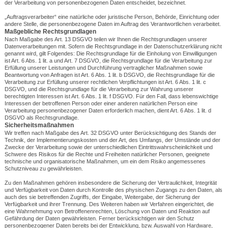
der Verarbeitung von personenbezogenen Daten entscheidet, bezeichnet.
„Auftragsverarbeiter“ eine natürliche oder juristische Person, Behörde, Einrichtung oder
andere Stelle, die personenbezogene Daten im Auftrag des Verantwortlichen verarbeitet.
Maßgebliche Rechtsgrundlagen
Nach Maßgabe des Art. 13 DSGVO teilen wir Ihnen die Rechtsgrundlagen unserer
Datenverarbeitungen mit. Sofern die Rechtsgrundlage in der Datenschutzerklärung nicht
genannt wird, gilt Folgendes: Die Rechtsgrundlage für die Einholung von Einwilligungen
ist Art. 6 Abs. 1 lit. a und Art. 7 DSGVO, die Rechtsgrundlage für die Verarbeitung zur
Erfüllung unserer Leistungen und Durchführung vertraglicher Maßnahmen sowie
Beantwortung von Anfragen ist Art. 6 Abs. 1 lit. b DSGVO, die Rechtsgrundlage für die
Verarbeitung zur Erfüllung unserer rechtlichen Verpflichtungen ist Art. 6 Abs. 1 lit. c
DSGVO, und die Rechtsgrundlage für die Verarbeitung zur Wahrung unserer
berechtigten Interessen ist Art. 6 Abs. 1 lit. f DSGVO. Für den Fall, dass lebenswichtige
Interessen der betroffenen Person oder einer anderen natürlichen Person eine
Verarbeitung personenbezogener Daten erforderlich machen, dient Art. 6 Abs. 1 lit. d
DSGVO als Rechtsgrundlage.
Sicherheitsmaßnahmen
Wir treffen nach Maßgabe des Art. 32 DSGVO unter Berücksichtigung des Stands der
Technik, der Implementierungskosten und der Art, des Umfangs, der Umstände und der
Zwecke der Verarbeitung sowie der unterschiedlichen Eintrittswahrscheinlichkeit und
Schwere des Risikos für die Rechte und Freiheiten natürlicher Personen, geeignete
technische und organisatorische Maßnahmen, um ein dem Risiko angemessenes
Schutzniveau zu gewährleisten.
Zu den Maßnahmen gehören insbesondere die Sicherung der Vertraulichkeit, Integrität
und Verfügbarkeit von Daten durch Kontrolle des physischen Zugangs zu den Daten, als
auch des sie betreffenden Zugriffs, der Eingabe, Weitergabe, der Sicherung der
Verfügbarkeit und ihrer Trennung. Des Weiteren haben wir Verfahren eingerichtet, die
eine Wahrnehmung von Betroffenenrechten, Löschung von Daten und Reaktion auf
Gefährdung der Daten gewährleisten. Ferner berücksichtigen wir den Schutz
personenbezogener Daten bereits bei der Entwicklung, bzw. Auswahl von Hardware,