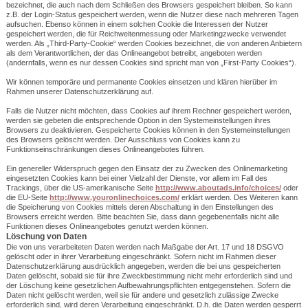
bezeichnet, die auch nach dem Schließen des Browsers gespeichert bleiben. So kann
z.B. der Login-Status gespeichert werden, wenn die Nutzer diese nach mehreren Tagen
aufsuchen. Ebenso können in einem solchen Cookie die Interessen der Nutzer
gespeichert werden, die für Reichweitenmessung oder Marketingzwecke verwendet
werden. Als „Third-Party-Cookie“ werden Cookies bezeichnet, die von anderen Anbietern
als dem Verantwortlichen, der das Onlineangebot betreibt, angeboten werden
(andernfalls, wenn es nur dessen Cookies sind spricht man von „First-Party Cookies“).
Wir können temporäre und permanente Cookies einsetzen und klären hierüber im
Rahmen unserer Datenschutzerklärung auf.
Falls die Nutzer nicht möchten, dass Cookies auf ihrem Rechner gespeichert werden,
werden sie gebeten die entsprechende Option in den Systemeinstellungen ihres
Browsers zu deaktivieren. Gespeicherte Cookies können in den Systemeinstellungen
des Browsers gelöscht werden. Der Ausschluss von Cookies kann zu
Funktionseinschränkungen dieses Onlineangebotes führen.
Ein genereller Widerspruch gegen den Einsatz der zu Zwecken des Onlinemarketing
eingesetzten Cookies kann bei einer Vielzahl der Dienste, vor allem im Fall des
Trackings, über die US-amerikanische Seite
http://www.aboutads.info/choices/
oder
die EU-Seite
http://www.youronlinechoices.com/
erklärt werden. Des Weiteren kann
die Speicherung von Cookies mittels deren Abschaltung in den Einstellungen des
Browsers erreicht werden. Bitte beachten Sie, dass dann gegebenenfalls nicht alle
Funktionen dieses Onlineangebotes genutzt werden können.
Löschung von Daten
Die von uns verarbeiteten Daten werden nach Maßgabe der Art. 17 und 18 DSGVO
gelöscht oder in ihrer Verarbeitung eingeschränkt. Sofern nicht im Rahmen dieser
Datenschutzerklärung ausdrücklich angegeben, werden die bei uns gespeicherten
Daten gelöscht, sobald sie für ihre Zweckbestimmung nicht mehr erforderlich sind und
der Löschung keine gesetzlichen Aufbewahrungspflichten entgegenstehen. Sofern die
Daten nicht gelöscht werden, weil sie für andere und gesetzlich zulässige Zwecke
erforderlich sind, wird deren Verarbeitung eingeschränkt. D.h. die Daten werden gesperrt