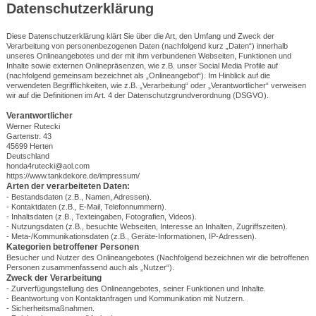
Datenschutzerklärung
Diese Datenschutzerklärung klärt Sie über die Art, den Umfang und Zweck der
Verarbeitung von personenbezogenen Daten (nachfolgend kurz „Daten“) innerhalb
unseres Onlineangebotes und der mit ihm verbundenen Webseiten, Funktionen und
Inhalte sowie externen Onlinepräsenzen, wie z.B. unser Social Media Profile auf
(nachfolgend gemeinsam bezeichnet als „Onlineangebot“). Im Hinblick auf die
verwendeten Begrifflichkeiten, wie z.B. „Verarbeitung“ oder „Verantwortlicher“ verweisen
wir auf die Definitionen im Art. 4 der Datenschutzgrundverordnung (DSGVO).
Verantwortlicher
Werner Rutecki
Gartenstr. 43
45699 Herten
Deutschland
honda4rutecki@aol.com
https://www.tankdekore.de/impressum/
Arten der verarbeiteten Daten:
- Bestandsdaten (z.B., Namen, Adressen).
- Kontaktdaten (z.B., E-Mail, Telefonnummern).
- Inhaltsdaten (z.B., Texteingaben, Fotografien, Videos).
- Nutzungsdaten (z.B., besuchte Webseiten, Interesse an Inhalten, Zugriffszeiten).
- Meta-/Kommunikationsdaten (z.B., Geräte-Informationen, IP-Adressen).
Kategorien betroffener Personen
Besucher und Nutzer des Onlineangebotes (Nachfolgend bezeichnen wir die betroffenen
Personen zusammenfassend auch als „Nutzer“).
Zweck der Verarbeitung
- Zurverfügungstellung des Onlineangebotes, seiner Funktionen und Inhalte.
- Beantwortung von Kontaktanfragen und Kommunikation mit Nutzern.
- Sicherheitsmaßnahmen.