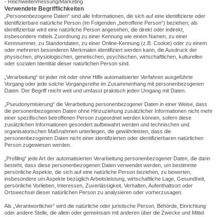
- Reichweitenmessung/Marketing
Verwendete Begrifflichkeiten
„Personenbezogene Daten“ sind alle Informationen, die sich auf eine identifizierte oder
identifizierbare natürliche Person (im Folgenden „betroffene Person“) beziehen; als
identifizierbar wird eine natürliche Person angesehen, die direkt oder indirekt,
insbesondere mittels Zuordnung zu einer Kennung wie einem Namen, zu einer
Kennnummer, zu Standortdaten, zu einer Online-Kennung (z.B. Cookie) oder zu einem
oder mehreren besonderen Merkmalen identifiziert werden kann, die Ausdruck der
physischen, physiologischen, genetischen, psychischen, wirtschaftlichen, kulturellen
oder sozialen Identität dieser natürlichen Person sind.
„Verarbeitung“ ist jeder mit oder ohne Hilfe automatisierter Verfahren ausgeführte
Vorgang oder jede solche Vorgangsreihe im Zusammenhang mit personenbezogenen
Daten. Der Begriff reicht weit und umfasst praktisch jeden Umgang mit Daten.
„Pseudonymisierung“ die Verarbeitung personenbezogener Daten in einer Weise, dass
die personenbezogenen Daten ohne Hinzuziehung zusätzlicher Informationen nicht mehr
einer spezifischen betroffenen Person zugeordnet werden können, sofern diese
zusätzlichen Informationen gesondert aufbewahrt werden und technischen und
organisatorischen Maßnahmen unterliegen, die gewährleisten, dass die
personenbezogenen Daten nicht einer identifizierten oder identifizierbaren natürlichen
Person zugewiesen werden.
„Profiling“ jede Art der automatisierten Verarbeitung personenbezogener Daten, die darin
besteht, dass diese personenbezogenen Daten verwendet werden, um bestimmte
persönliche Aspekte, die sich auf eine natürliche Person beziehen, zu bewerten,
insbesondere um Aspekte bezüglich Arbeitsleistung, wirtschaftliche Lage, Gesundheit,
persönliche Vorlieben, Interessen, Zuverlässigkeit, Verhalten, Aufenthaltsort oder
Ortswechsel dieser natürlichen Person zu analysieren oder vorherzusagen.
Als „Verantwortlicher“ wird die natürliche oder juristische Person, Behörde, Einrichtung
oder andere Stelle, die allein oder gemeinsam mit anderen über die Zwecke und Mittel