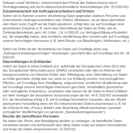
Software sowie Verfahren, entsprechend dem Prinzip des Datenschutzes durch
Technikgestaltung und durch datenschutzfreundliche Voreinstellungen (Art. 25 DSGVO).
Zusammenarbeit mit Auftragsverarbeitern und Dritten
Sofern wir im Rahmen unserer Verarbeitung Daten gegenüber anderen Personen und
Unternehmen (Auftragsverarbeitern oder Dritten) offenbaren, sie an diese übermitteln
oder ihnen sonst Zugriff auf die Daten gewähren, erfolgt dies nur auf Grundlage einer
gesetzlichen Erlaubnis (z.B. wenn eine Übermittlung der Daten an Dritte, wie an
Zahlungsdienstleister, gem. Art. 6 Abs. 1 lit. b DSGVO zur Vertragserfüllung erforderlich
ist), Sie eingewilligt haben, eine rechtliche Verpflichtung dies vorsieht oder auf Grundlage
unserer berechtigten Interessen (z.B. beim Einsatz von Beauftragten, Webhostern, etc.).
Sofern wir Dritte mit der Verarbeitung von Daten auf Grundlage eines sog.
„Auftragsverarbeitungsvertrages“ beauftragen, geschieht dies auf Grundlage des Art. 28
DSGVO.
Übermittlungen in Drittländer
Sofern wir Daten in einem Drittland (d.h. außerhalb der Europäischen Union (EU) oder
des Europäischen Wirtschaftsraums (EWR)) verarbeiten oder dies im Rahmen der
Inanspruchnahme von Diensten Dritter oder Offenlegung, bzw. Übermittlung von Daten
an Dritte geschieht, erfolgt dies nur, wenn es zur Erfüllung unserer (vor)vertraglichen
Pflichten, auf Grundlage Ihrer Einwilligung, aufgrund einer rechtlichen Verpflichtung oder
auf Grundlage unserer berechtigten Interessen geschieht. Vorbehaltlich gesetzlicher
oder vertraglicher Erlaubnisse, verarbeiten oder lassen wir die Daten in einem Drittland
nur beim Vorliegen der besonderen Voraussetzungen der Art. 44 ff. DSGVO verarbeiten.
D.h. die Verarbeitung erfolgt z.B. auf Grundlage besonderer Garantien, wie der offiziell
anerkannten Feststellung eines der EU entsprechenden Datenschutzniveaus (z.B. für
die USA durch das „Privacy Shield“) oder Beachtung offiziell anerkannter spezieller
vertraglicher Verpflichtungen (so genannte „Standardvertragsklauseln“).
Rechte der betroffenen Personen
Sie haben das Recht, eine Bestätigung darüber zu verlangen, ob betreffende Daten
verarbeitet werden und auf Auskunft über diese Daten sowie auf weitere Informationen
und Kopie der Daten entsprechend Art. 15 DSGVO.