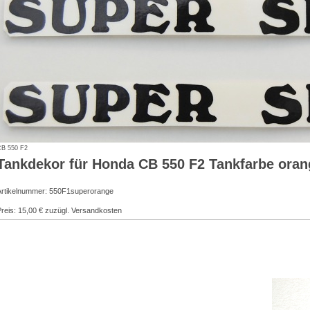
B 550 F2
Tankdekor für Honda CB 550 F2 Tankfarbe oran
Artikelnummer: 550F1superorange
reis: 15,00 € zuzügl. Versandkosten