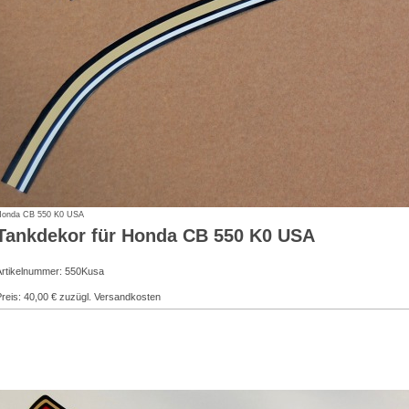
Honda CB 550 K0 USA
Tankdekor für Honda CB 550 K0 USA
Artikelnummer: 550Kusa
reis: 40,00 € zuzügl. Versandkosten