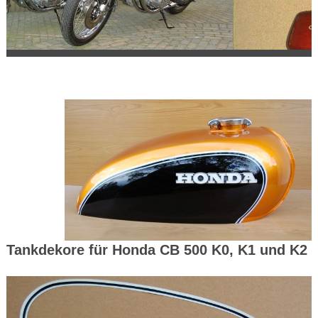
Tankdekore für Honda CB 500 K0, K1 und K2