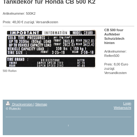
Tankdekor für Honda CB 500 K2
Artikelnummer: 500K2
Preis: 48,00 € zuzügl. Versandkosten
CB 500 four
Aufkleber
Schutzblech
hinten
Artikelnummer:
Reifen500
Preis: 8,00 Euro
zuzügl.
500 Reifen
Versandkosten
Login
Druckversion
|
Sitemap
Webansicht
© Rutecki
↑