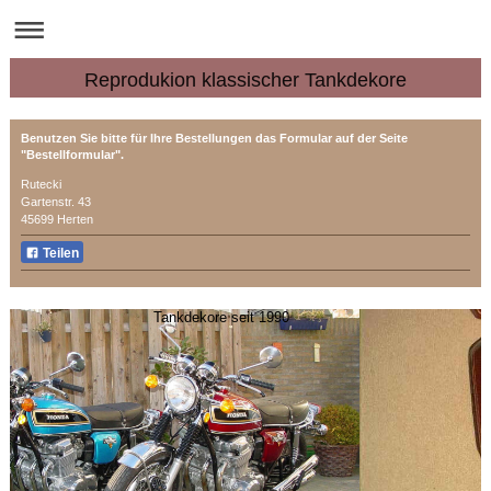
Reprodukion klassischer Tankdekore
Benutzen Sie bitte für Ihre Bestellungen das Formular auf der Seite
"Bestellformular".
Rutecki
Gartenstr.
43
45699
Herten
Teilen
Tankdekore seit 1990